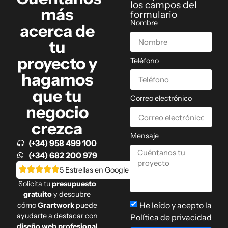
los campos del
más
formulario
Nombre
acerca de
tu
proyecto y
Teléfono
hagamos
que tu
Correo electrónico
negocio
crezca
Mensaje
(+34) 958 499 100
(+34) 682 200 979
5 Estrellas en Google
Solicita tu
presupuesto
gratuito
y descubre
He leído y acepto la
cómo
Grartwork
puede
ayudarte a destacar con
Política de privacidad
diseño web profesional