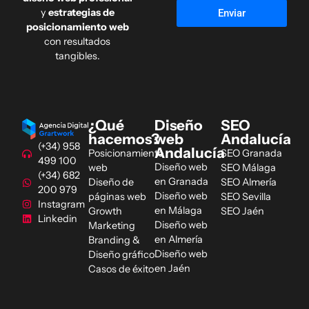
y
estrategias de
Enviar
posicionamiento web
con resultados
tangibles.
¿Qué
Diseño
SEO
hacemos?
web
Andalucía
(+34) 958
Andalucía
Posicionamiento
SEO Granada
499 100
Diseño web
web
SEO Málaga
(+34) 682
en Granada
Diseño de
SEO Almería
200 979
Diseño web
páginas web
SEO Sevilla
Instagram
en Málaga
Growth
SEO Jaén
Linkedin
Diseño web
Marketing
en Almería
Branding &
Diseño web
Diseño gráfico
en Jaén
Casos de éxito