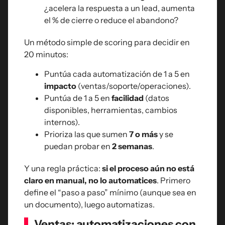
¿acelera la respuesta a un lead, aumenta
el % de cierre o reduce el abandono?
Un método simple de scoring para decidir en
20 minutos:
Puntúa cada automatización de 1 a 5 en
impacto
(ventas/soporte/operaciones).
Puntúa de 1 a 5 en
facilidad
(datos
disponibles, herramientas, cambios
internos).
Prioriza las que sumen
7 o más
y se
puedan probar en
2 semanas
.
Y una regla práctica:
si el proceso aún no está
claro en manual, no lo automatices
. Primero
define el “paso a paso” mínimo (aunque sea en
un documento), luego automatizas.
Ventas: automatizaciones con