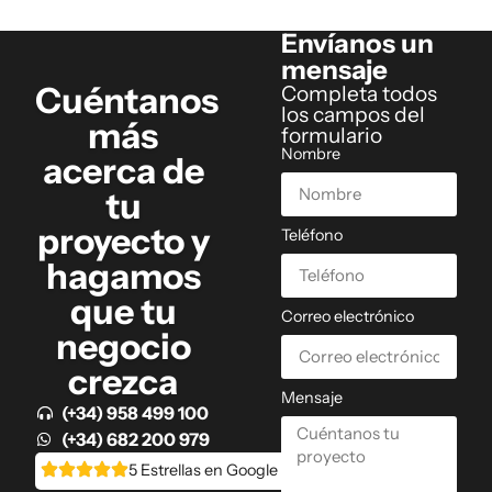
Envíanos un
mensaje
Cuéntanos
Completa todos
los campos del
más
formulario
Nombre
acerca de
tu
proyecto y
Teléfono
hagamos
que tu
Correo electrónico
negocio
crezca
Mensaje
(+34) 958 499 100
(+34) 682 200 979
5 Estrellas en Google