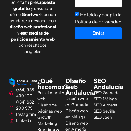
Solicita tu
presupuesto
gratuito
y descubre
He leído y acepto la
cómo
Grartwork
puede
ayudarte a destacar con
Política de privacidad
diseño web profesional
y
estrategias de
Enviar
posicionamiento web
con resultados
tangibles.
¿Qué
Diseño
SEO
hacemos?
web
Andalucía
(+34) 958
Andalucía
Posicionamiento
SEO Granada
499 100
Diseño web
web
SEO Málaga
(+34) 682
en Granada
Diseño de
SEO Almería
200 979
Diseño web
páginas web
SEO Sevilla
Instagram
en Málaga
Growth
SEO Jaén
Linkedin
Diseño web
Marketing
en Almería
Branding &