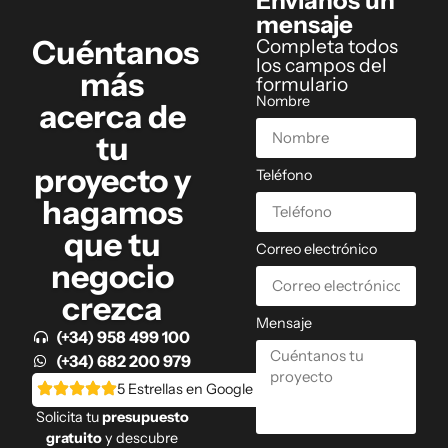
Envíanos un
mensaje
Cuéntanos
Completa todos
los campos del
más
formulario
Nombre
acerca de
tu
proyecto y
Teléfono
hagamos
que tu
Correo electrónico
negocio
crezca
Mensaje
(+34) 958 499 100
(+34) 682 200 979
5 Estrellas en Google
Solicita tu
presupuesto
gratuito
y descubre