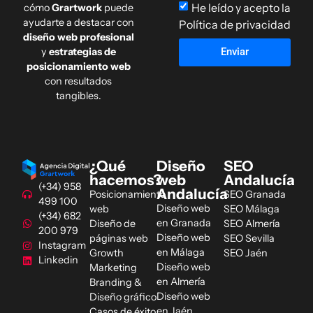
He leído y acepto la
cómo
Grartwork
puede
ayudarte a destacar con
Política de privacidad
diseño web profesional
y
estrategias de
Enviar
posicionamiento web
con resultados
tangibles.
¿Qué
Diseño
SEO
hacemos?
web
Andalucía
(+34) 958
Andalucía
Posicionamiento
SEO Granada
499 100
Diseño web
web
SEO Málaga
(+34) 682
en Granada
Diseño de
SEO Almería
200 979
Diseño web
páginas web
SEO Sevilla
Instagram
en Málaga
Growth
SEO Jaén
Linkedin
Diseño web
Marketing
en Almería
Branding &
Diseño web
Diseño gráfico
en Jaén
Casos de éxito